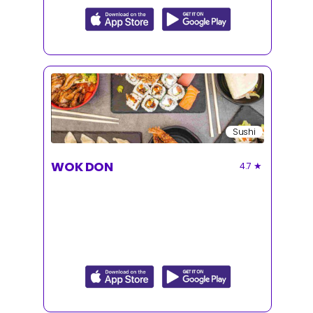
Sushi
WOK DON
4.7
★