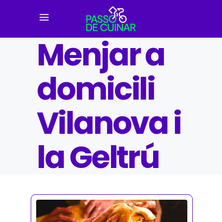
Menjar a
domicili
Vilanova i
la Geltrú