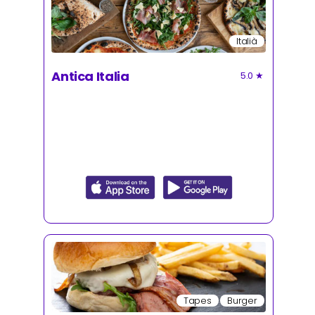
Italià
Antica Italia
5.0
★
Tapes
Burger