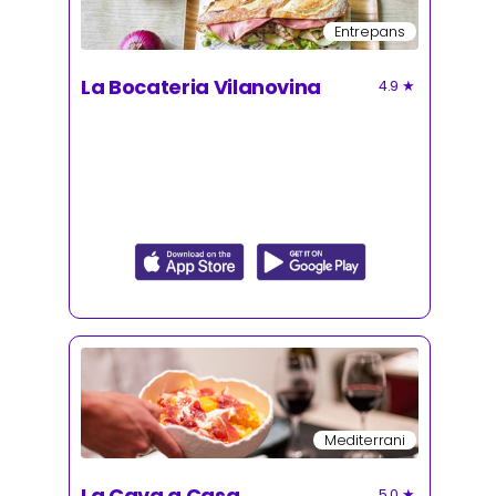
Entrepans
La Bocateria Vilanovina
4.9
★
Mediterrani
La Cava a Casa
5.0
★