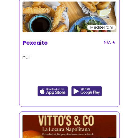
Mediterrani
Pexcaito
N/A
★
null