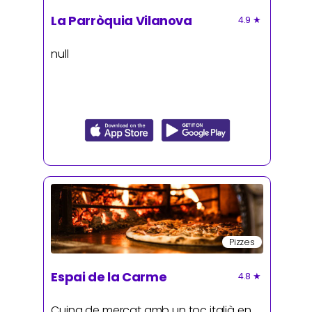
La Parròquia Vilanova
4.9
★
null
Pizzes
Espai de la Carme
4.8
★
Cuina de mercat amb un toc italià en