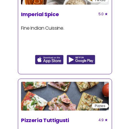
Imperial Spice
5.0
★
Fine Indian Cuissine.
Pizzes
Pizzería Tuttigusti
4.9
★