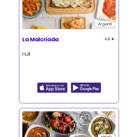
Argentí
La Malcriada
4.8
★
null
Hindú