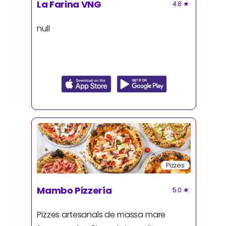
La Farina VNG
4.8
★
null
Pizzes
Mambo Pizzería
5.0
★
Pizzes artesanals de massa mare