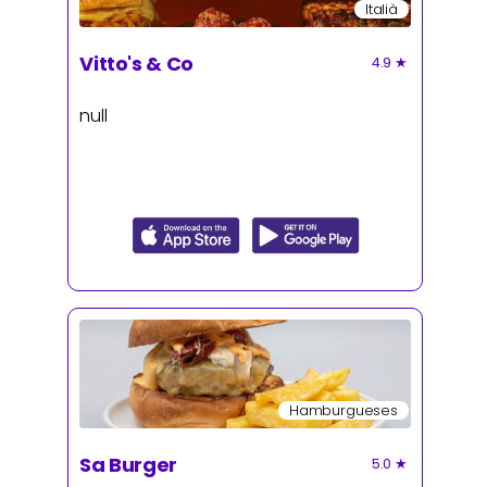
Italià
Vitto's & Co
4.9
★
null
Hamburgueses
Sa Burger
5.0
★