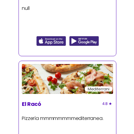
null
Mediterrani
El Racó
4.8
★
Pizzería mmmmmmmmediterranea.