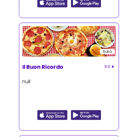
Italià
Il Buon Ricordo
5.0
★
null