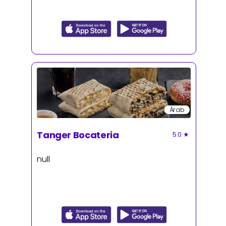
Àrab
Tanger Bocateria
5.0
★
null