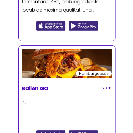
fermentada 48h, amb ingredients
locals de màxima qualitat. Una
experiència de sabor única, lleugera i
cruixent com mai abans no has provat.
Hamburgueses
Bailen GO
5.0
★
null