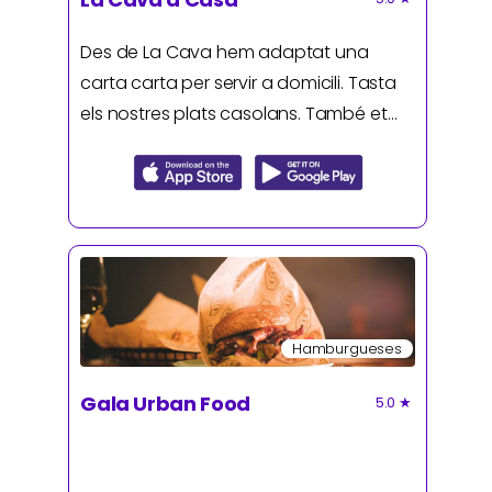
Des de La Cava hem adaptat una
carta carta per servir a domicili. Tasta
els nostres plats casolans. També et
portem els petits grans vins del nostre
territori.
Hamburgueses
Gala Urban Food
5.0
★