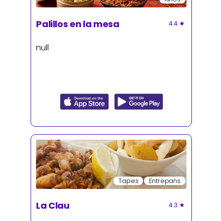
Palillos en la mesa
4.4
★
null
Tapes
Entrepans
La Clau
4.3
★