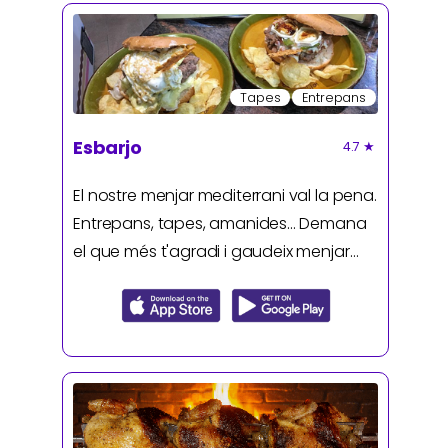
Tapes
Entrepans
Esbarjo
4.7
★
El nostre menjar mediterrani val la pena.
Entrepans, tapes, amanides... Demana
el que més t'agradi i gaudeix menjar
autèntic.