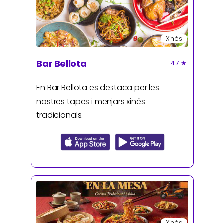
Xinès
Bar Bellota
4.7
★
En Bar Bellota es destaca per les
nostres tapes i menjars xinés
tradicionals.
Xinès