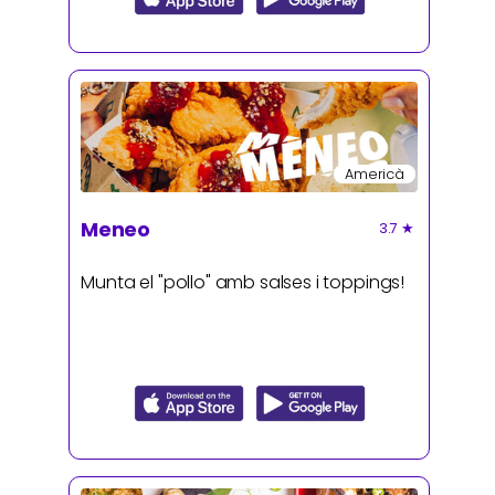
Americà
Meneo
3.7
★
Munta el "pollo" amb salses i toppings!