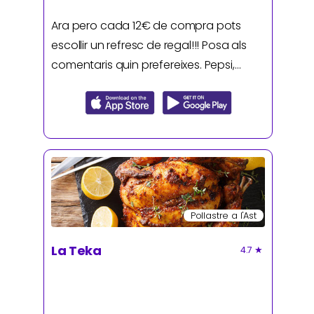
Ara pero cada 12€ de compra pots
escollir un refresc de regal!!! Posa als
comentaris quin prefereixes. Pepsi,
Pepsi Zero, Kas llimona o Kas taronja.
Pollastre a l'Ast
La Teka
4.7
★