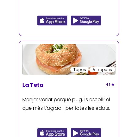
Tapes
Entrepans
La Teta
4.1
★
Menjar variat perquè puguis escollir el
que més t'agradi i per totes les edats.