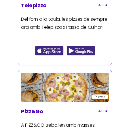
Telepizza
4.3
★
Del forn a la taula, les pizzes de sempre
ara amb Telepizza x Passo de Cuinar!
Pizzes
Pizz&Go
4.8
★
A PIZZ&GO treballen amb masses