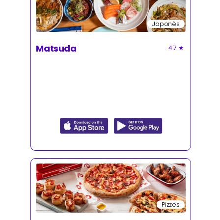
Japonès
Matsuda
4.7
★
Pizzes