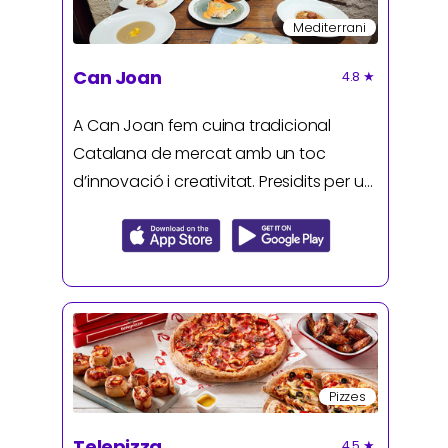
Mediterrani
Can Joan
4.8
★
A Can Joan fem cuina tradicional
Catalana de mercat amb un toc
d’innovació i creativitat. Presidits per un
lledoner mil·lenari renaixem el 2016 per
fer-te gaudir del plaer dels nostres
plats fets amb amor i dedicació.
Pizzes
Telepizza
4.5
★