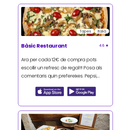
Tapes
Italià
Bàsic Restaurant
4.6
★
Ara per cada 12€ de compra pots
escollir un refresc de regal!!! Posa als
comentaris quin prefereixes. Pepsi,
Pepsi Zero, Kas llimona o Kas taronja.