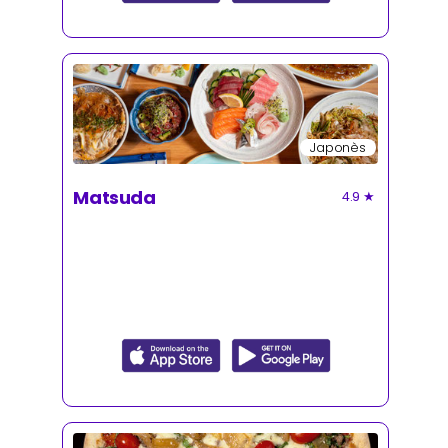
Japonès
Matsuda
4.9
★