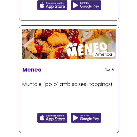
Americà
Meneo
4.5
★
Munta el "pollo" amb salses i toppings!