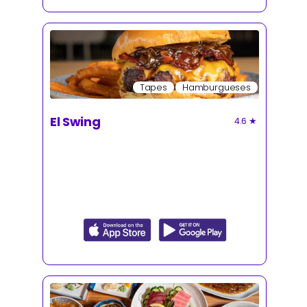
Tapes
Hamburgueses
El Swing
4.6
★