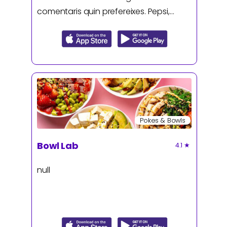
comentaris quin prefereixes. Pepsi,
Pepsi Zero, Kas llimona o Kas taronja.
Pokes & Bowls
Bowl Lab
4.1
★
null