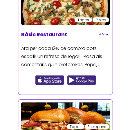
Tapes
Pizzes
Bàsic Restaurant
4.9
★
Ara per cada 12€ de compra pots
escollir un refresc de regal!!! Posa als
comentaris quin prefereixes. Pepsi,
Pepsi zero, Kas llimona o Kas taronja.
Tapes
Entrepans