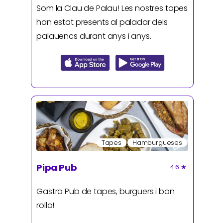
Som la Clau de Palau! Les nostres tapes
han estat presents al paladar dels
palauencs durant anys i anys.
Tapes
Hamburgueses
Pipa Pub
4.6
★
Gastro Pub de tapes, burguers i bon
rollo!