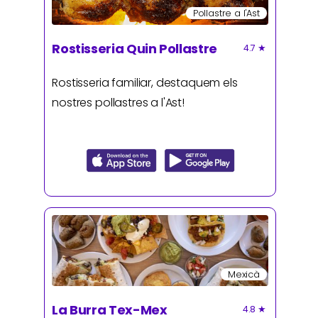
Pollastre a l'Ast
Rostisseria Quin Pollastre
4.7
★
Rostisseria familiar, destaquem els
nostres pollastres a l'Ast!
Mexicà
La Burra Tex-Mex
4.8
★